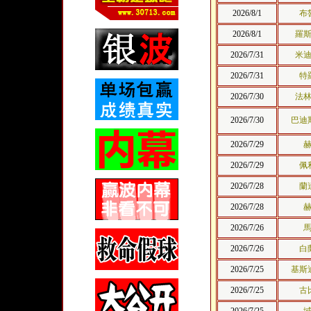
2026/8/1
布
2026/8/1
羅
2026/7/31
米
2026/7/31
特
2026/7/30
法
2026/7/30
巴迪
2026/7/29
2026/7/29
佩
2026/7/28
蘭
2026/7/28
2026/7/26
2026/7/26
白
2026/7/25
基斯
2026/7/25
古